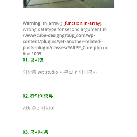
Warning
: in_array() [
function.in-array
]:
Wrong datatype for second argument in
/www/cube-designgroup_com/wp-
content/plugins/yet-another-related-
posts-plugin/classes/YARPP_Core.php
on
line
1009
01. 공사명
역삼동 wit studio 사무실 칸막이공사
02. 칸막이종류
전체유리칸막이
03. 공사내용