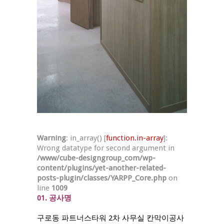
Warning
: in_array() [
function.in-array
]:
Wrong datatype for second argument in
/www/cube-designgroup_com/wp-
content/plugins/yet-another-related-
posts-plugin/classes/YARPP_Core.php
on
line
1009
01. 공사명
구로동 파트너스타워 2차 사무실 칸막이공사