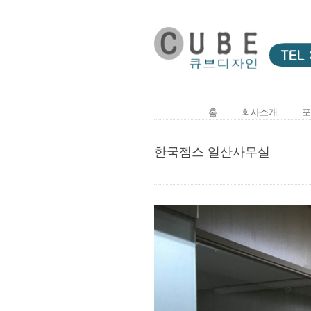
홈
회사소개
포
한국젬스 일산사무실