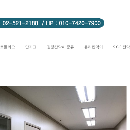
트폴리오
단가표
경량칸막이 종류
유리칸막이
S G P 칸