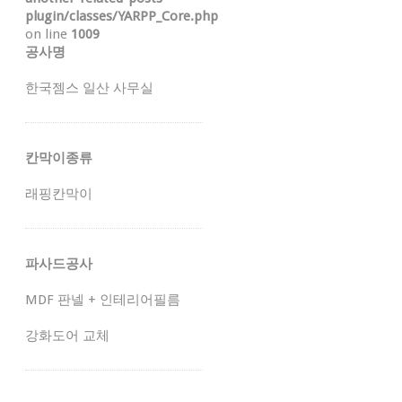
plugin/classes/YARPP_Core.php
on line
1009
공사명
한국젬스 일산 사무실
칸막이종류
래핑칸막이
파사드공사
MDF 판넬 + 인테리어필름
강화도어 교체